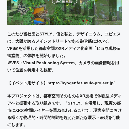
このたび当社団と
STYLY
、僕と私と、デザイニウム、ユビエス
は、大阪が誇るメインストリートである御堂筋において、
VPS※
を活用した都市空間の
XR
メディア化企画「ヒョウ現祭
in
御堂筋」の体験を開始しました。
※
VPS
：
Visual
Positioning System
。カメラの画像情報を用
いて位置を特定する技術。
【イベント用サイト】
https://hyogenfes.muic-project.jp/
本プロジェクトは、都市空間そのものを
XR
技術で体験型メディ
アへと拡張する取り組みです。「
STYLY
」を活用し、現実の都
市に
XR
の空間レイヤーを重ね合わせることで、現実空間におけ
る様々な物理的・時間的制約を超えた新たな展示・表現を可能
にします。