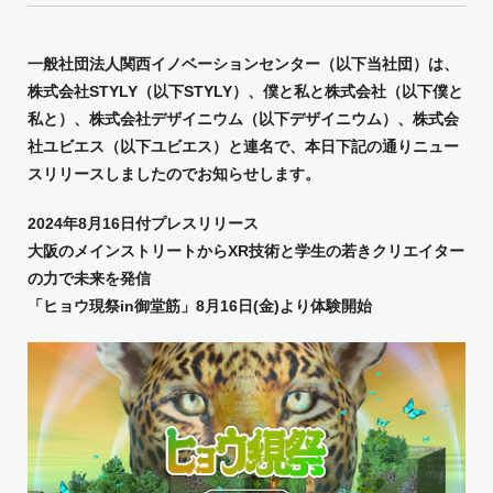
一般社団法人関西イノベーションセンター（以下当社団）は、
株式会社
STYLY
（以下
STYLY
）、僕と私と株式会社（以下僕と
私と）、株式会社デザイニウム（以下デザイニウム）、株式会
社ユビエス（以下ユビエス）と連名で、本日下記の通りニュー
スリリースしましたのでお知らせします。
2024
年
8
月
16
日付プレスリリース
大阪のメインストリートから
XR
技術と学生の若きクリエイター
の力で未来を発信
「ヒョウ現祭
in
御堂筋」
8
月
16
日
(
金
)
より体験開始