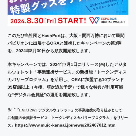
このたび当社団と
HashPort
は、大阪・関西万博において民間
パビリオンに出展する
ORA
と連携したキャンペーンの第
3
弾
を、
2024
年
8
月
30
日から順次開始致します。
本キャンペーンでは、
2024
年
7
月
1
日にリリース(
※)
したデジタ
ルウォレット「事業連携サービス」の新機能「トークンディス
カバリープログラム」を活用し、
ORA
に加盟する
10
ブランド
35
店舗以上（今後、順次追加予定）で様々な特典が利用可能
な
“
デジタル会員証
”
の運用を開始致します。
※
「「
EXPO 2025
デジタルウォレット」の事業連携の取り組みとして、
共創型の会員証サービス「トークンディスカバリープログラム」をリリー
https://www.muic-kansai.jp/news/202407012.htm
ス」