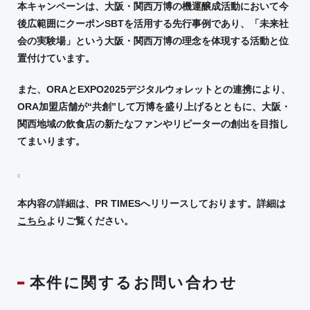
本キャンペーンは、大阪・関西万博の機運醸成活動において今
後広範囲にクーポン
SBT
を活用する先行事例であり、「未来社
会の実験場」という大阪・関西万博の理念を体現する活動と位
置付けています。
また、
ORA
と
EXPO2025
デジタルウォレットとの連携により、
ORA
加盟店舗が
“
共創
”
して万博を盛り上げるとともに、大阪・
関西地域の飲食店の新たなファンやリピーターの創出を目指し
てまいります。
本内容の詳細は、
PR
TIMES
へリリースしております。詳細は
こちら
よりご覧ください。
本件に関するお問い合わせ