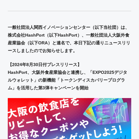
一般社団法人関西イノベーションセンター（以下当社団）は、
株式会社
HashPort
（以下
HashPort
）、一般社団法人大阪外食
産業協会（以下
ORA
）と連名で、本日下記の通りニュースリリ
ースしましたのでお知らせします。
【2024年8月30日付プレスリリース】
HashPort
、大阪外食産業協会と連携し、「
EXPO2025
デジタ
ルウォレット」の新機能「トークンディスカバリープログラ
ム」を活用した第
3
弾キャンペーンを開始