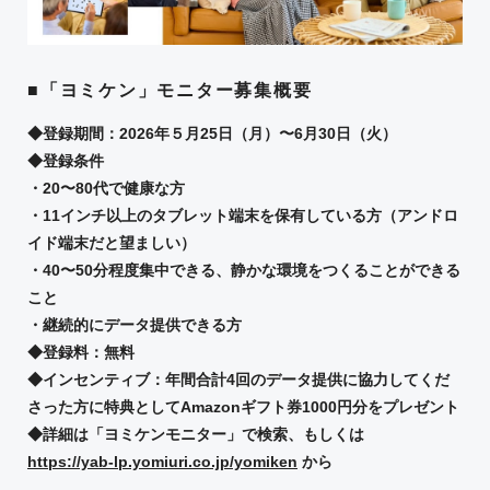
■「ヨミケン」モニター募集概要
◆登録期間：2026年５月25日（月）〜6月30日（火）
◆登録条件
・20〜80代で健康な方
・11インチ以上のタブレット端末を保有している方（アンドロ
イド端末だと望ましい）
・40〜50分程度集中できる、静かな環境をつくることができる
こと
・継続的にデータ提供できる方
◆登録料：無料
◆インセンティブ：年間合計4回のデータ提供に協力してくだ
さった方に特典としてAmazonギフト券1000円分をプレゼント
◆詳細は「ヨミケンモニター」で検索、もしくは
https://yab-lp.yomiuri.co.jp/yomiken
から