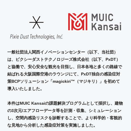
一般社団法人関西イノベーションセンター（以下、当社団）
は、ピクシーダストテクノロジーズ株式会社（以下、
PxDT
）
と協働で、安心安全な観光を目指し、日本各地と多くの路線で
結ばれる大阪国際空港のラウンジにて、
PxDT
独自の感染症対
策
BCP
ソリューション「
magickiri™
（マジキリ）」を初めて
導入いたしました。
本件は
MUIC Kansai
の課題解決プログラムとして採択し、建物
の
3
次元
/
エアフローデータ等を計測・収集、シミュレーション
し、空間内感染リスクを診断することで、より科学的・客観的
な見地から分析した感染症対策を実施しました。