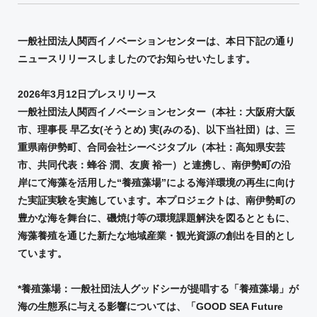
一般社団法人関西イノベーションセンターは、本日下記の通り
ニュースリリースしましたのでお知らせいたします。
2026年3月12日プレスリリース
一般社団法人関西イノベーションセンター（本社：大阪府大阪
市、理事長 早乙女(そうとめ) 実(みのる)、以下当社団）は、三
重県南伊勢町、合同会社シーベジタブル（本社：高知県安芸
市、共同代表：蜂谷 潤、友廣 裕一）と連携し、南伊勢町の沿
岸にて海藻を活用した“養殖藻場”による海洋環境の再生に向け
た実証実験を実施しています。本プロジェクトは、南伊勢町の
豊かな海を舞台に、磯焼け等の環境課題解決を図るとともに、
海藻養殖を通じた新たな地域産業・観光資源の創出を目的とし
ています。
*養殖藻場：一般社団法人グッドシーが提唱する「養殖藻場」が
海の生態系に与える影響については、「GOOD SEA Future